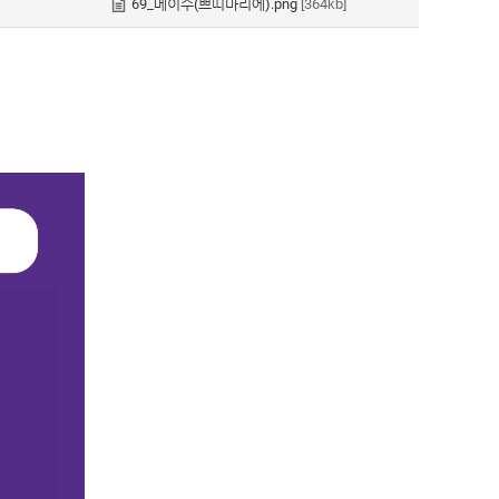
69_메이수(쁘띠마리에).png
[364kb]