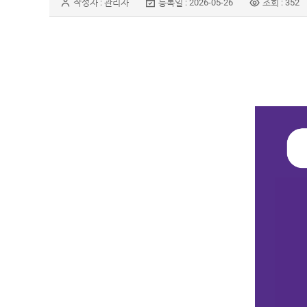
작성자 : 관리자
등록일 : 2026-05-26
조회 : 352
Q&A
상품후기
이벤트
제휴/
광고
문의
이용안내
COMPANY
GUIDE