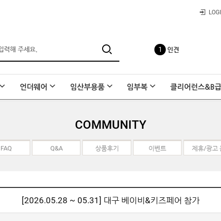
LOG
1
인견
2
빅사이즈
언더웨어
임산부용품
임부복
클리어런스&B
3
수유나시
COMMUNITY
FAQ
Q&A
상품후기
이벤트
제휴/광고
4
사각팬티
[2026.05.28 ~ 05.31] 대구 베이비&키즈페어 참가
5
레이온 요가바지