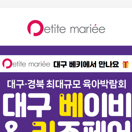
6
요일팬티
7
종아리 압박밴드
8
스타킹
9
수유브라탑