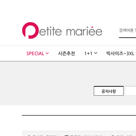
로그인
회원가입
마이페이지
SPECIAL
시즌추천
1+1
빅사이즈~3XL
주문배송
고객센터
회사소개
SHOPPING
공지사항
MYPAGE
COMMUNITY
공지사항
FAQ