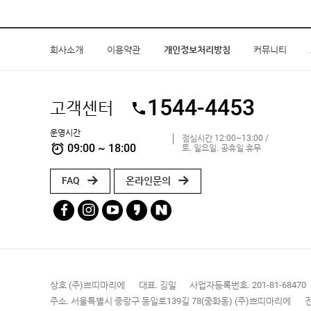
회사소개
이용약관
개인정보처리방침
커뮤니티
1544-4453
고객센터
운영시간
점심시간 12:00~13:00 /
09:00 ~ 18:00
토. 일요일. 공휴일 휴무
FAQ
온라인문의
상호 (주)쁘띠마리에
대표. 김일
사업자등록번호. 201-81-68470
주소. 서울특별시 중랑구 동일로139길 78(중화동) (주)쁘띠마리에
전