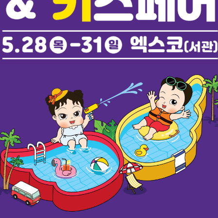
10
손목보호대
1
인견