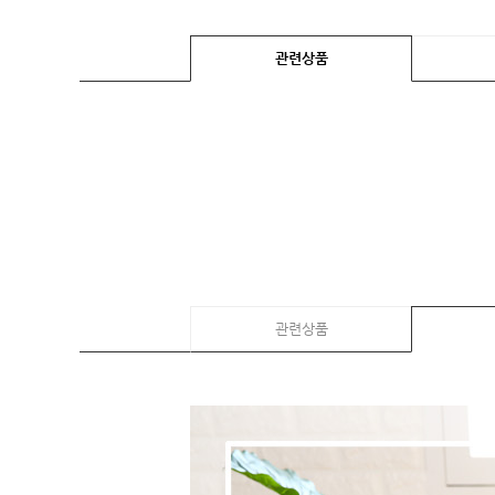
임산부용품
복대/
관련상품
보호대
임부복
상의
하의/
스타킹
원피스
클리어런스
&B급
특가
관련상품
(클리어런스)
B급상품
HIT
SALE