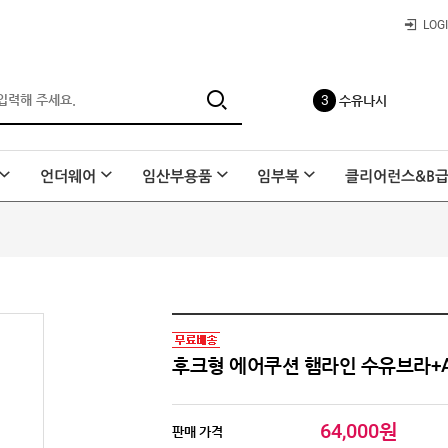
LOG
3
수유나시
4
사각팬티
언더웨어
임산부용품
임부복
클리어런스&B
5
레이온 요가바지
6
요일팬티
후크형 에어쿠션 햄라인 수유브라+A
64,000원
7
판매 가격
종아리 압박밴드