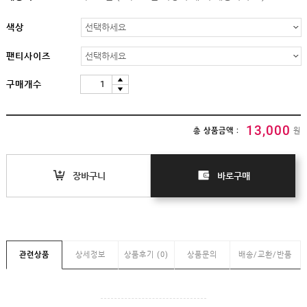
임부복
상의
색상
하의/
스타킹
팬티사이즈
원피스
구매개수
클리어런스
&B급
특가
13,000
(클리어런스)
총 상품금액 :
원
B급상품
HIT
장바구니
바로구매
SALE
MYPAGE
COMMUNITY
관련상품
상세정보
상품후기 (0)
상품문의
배송/교환/반품
COMPANY