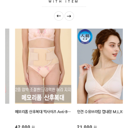
GUIDE
WITH ITEM
/76/82
인견 수유브라탑 캡내장 M,L,XL 3size 01007
인견/텐셀 수유슬립 캡내장 이너원피스 롱수유나시 끈조절 2size
21,000
33,000
원
원