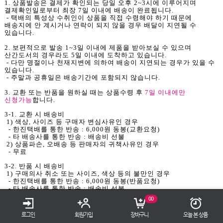
1. 상품발송은 결제가 확인되는 당일 오후 2~3시에 이루어지며
결제확인일로부터 최장 7일 이내에 배송이 완료됩니다.
- 택배의 특성상 수취인이 상품을 직접 수령해야 하기 때문에
배송지에 안 계시거나 연락이 되지 않을 경우 배달이 지연될 수
있습니다.
2. 보편적으로 발송 1~3일 이내에 제품을 받아보실 수 있으며
산간도서의 경우라도 5일 이내에 도착하고 있습니다.
- 다만 명절이나 천재지변에 의하여 배송이 지연되는 경우가 있을 수
있습니다.
- 주말과 공휴일은 배송기간에 포함되지 않습니다.
3. 교환 또는 반품을 원하실 때는 상품수령 후
7일 이내에만
신청가능
합니다.
3-1. 교환 시 배송비
1) 색상, 사이즈 등 구매자 변심사유인 경우
- 한진택배를 통한 반송 : 6,000원 동봉(교환요청)
- 타 배송사를 통한 반송 : 배송비 선불
2) 상품파손, 오배송 등 판매자의 귀책사유인 경우
- 무료
TOP
3-2. 반품 시 배송비
1) 구매의사 취소 또는 사이즈, 색상 등의 불만인 경우
- 한진택배를 통한 반송 : 6,000원 동봉(반품요청)
- 타 배송사를 통한 반송 : 배송비 선불
2) 상품파손, 배송지연(주문완료 후 7일 이상), 오배송 등의 경우
00
- 무료
로그인
회원가입
장바구니
오늘 본 상품