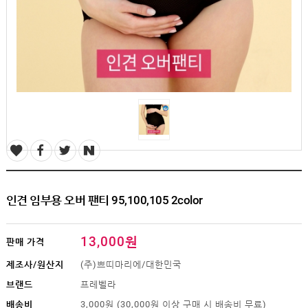
SALE
1+1
빅사이즈
~3XL
언더웨어
수유
브라
팬티
수유나시/
런닝
거들/
써포터
스타킹/
인견 임부용 오버 팬티 95,100,105 2color
타이즈
란쥬
세트상품
13,000원
판매 가격
임산부용품
제조사/원산지
(주)쁘띠마리에/대한민국
복대/
브랜드
프레벨라
보호대
배송비
3,000원 (30,000원 이상 구매 시 배송비 무료)