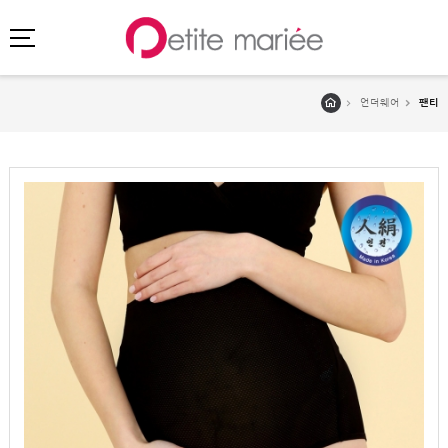
언더웨어
팬티
로그인
회원가입
마이페이지
주문배송
고객센터
회사소개
SHOPPING
SPECIAL
BEST
NEW
초특가
·
클리어런스
이벤트
HIT