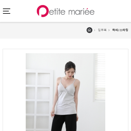
임부복
하의/스타킹
로그인
회원가입
마이페이지
주문배송
고객센터
회사소개
SHOPPING
SPECIAL
BEST
NEW
초특가
·
클리어런스
이벤트
HIT