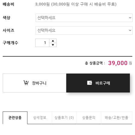
임부복
배송비
3,000원 (30,000원 이상 구매 시 배송비 무료)
상의
하의/
색상
스타킹
원피스
사이즈
클리어런스
&B급
구매개수
특가
(클리어런스)
39,000
B급상품
총 상품금액 :
원
HIT
SALE
장바구니
바로구매
MYPAGE
COMMUNITY
관련상품
상세정보
상품후기 (0)
상품문의
배송/교환/반품
COMPANY