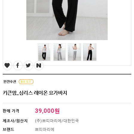
SALE
1+1
빅사이즈
~3XL
언더웨어
수유
브라
팬티
수유나시/
런닝
거들/
써포터
스타킹/
타이즈
키큰맘_심리스 레이온 요가바지
란쥬
세트상품
39,000원
판매 가격
임산부용품
제조사/원산지
(주)쁘띠마리에/대한민국
복대/
보호대
브랜드
쁘띠마리에