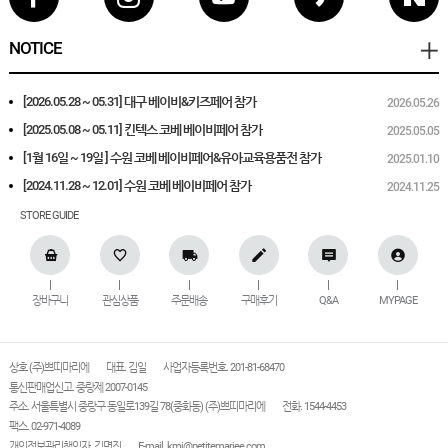
NOTICE
[2026.05.28 ~ 05.31] 대구 베이비&키즈페어 참가
2026.05.26
[2025.05.08 ~ 05.11] 킨텍스 코베 베이비페어 참가
2025.05.05
[1월 16일 ~ 19일 ] 수원 코베 베이비페어&유아교육용품전 참가
2025.01.10
[2024.11.28 ~ 12.01] 수원 코베 베이비페어 참가
2024.11.25
STORE GUIDE
장바구니
관심상품
주문배송
구매후기
Q&A
MYPAGE
상호 (주)쁘띠마리에
대표. 김일
사업자등록번호. 201-81-68470
통신판매업신고. 중랑제 2007-0145
주소. 서울특별시 중랑구 동일로139길 78(중화동) (주)쁘띠마리에
전화. 1544-4453
팩스. 02-971-4089
개인정보관리책임자. 김명진
E-mail.
kmj@petitemariee.com