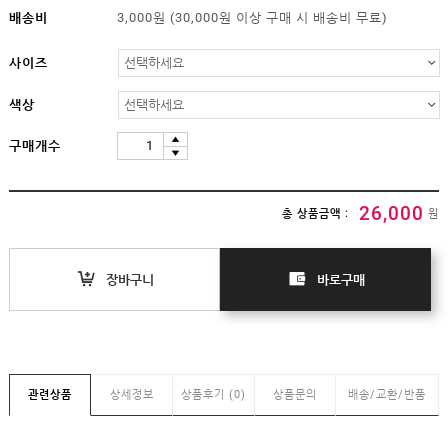
임부복
배송비
3,000원 (30,000원 이상 구매 시 배송비 무료)
상의
하의/
사이즈
스타킹
원피스
색상
클리어런스
&B급
구매개수
특가
(클리어런스)
B급상품
26,000
총 상품금액 :
원
HIT
SALE
장바구니
바로구매
MYPAGE
COMMUNITY
관련상품
상세정보
상품후기 (0)
상품문의
배송/교환/반품
COMPANY