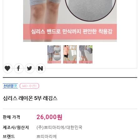
SALE
1+1
빅사이즈
~3XL
언더웨어
수유
브라
팬티
수유나시/
런닝
거들/
써포터
스타킹/
타이즈
심리스 레이온 5부 레깅스
란쥬
세트상품
26,000원
임산부용품
판매 가격
복대/
제조사/원산지
(주)쁘띠마리에/대한민국
보호대
브랜드
쁘띠마리에