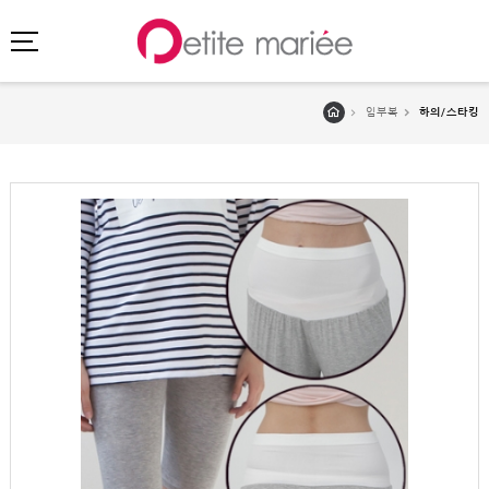
임부복
하의/스타킹
로그인
회원가입
마이페이지
주문배송
고객센터
회사소개
SHOPPING
SPECIAL
BEST
NEW
초특가
·
클리어런스
이벤트
HIT