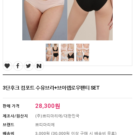
SALE
1+1
빅사이즈
~3XL
언더웨어
수유
브라
팬티
수유나시/
런닝
거들/
써포터
스타킹/
3단후크 컴포트 수유브라+브이랩로우팬티 SET
타이즈
란쥬
세트상품
28,300원
판매 가격
임산부용품
제조사/원산지
(주)쁘띠마리에/대한민국
복대/
브랜드
쁘띠마리에
보호대
배송비
3,000원 (30,000원 이상 구매 시 배송비 무료)