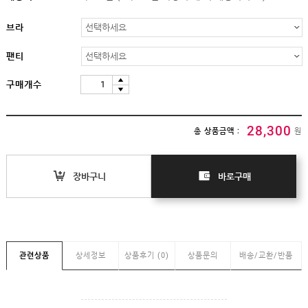
임부복
상의
브라
하의/
스타킹
팬티
원피스
구매개수
클리어런스
&B급
특가
28,300
(클리어런스)
총 상품금액 :
원
B급상품
HIT
장바구니
바로구매
SALE
MYPAGE
COMMUNITY
관련상품
상세정보
상품후기 (0)
상품문의
배송/교환/반품
COMPANY