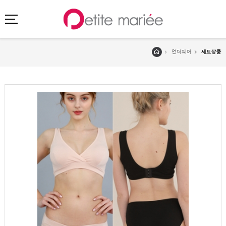
언더웨어
세트상품
로그인
회원가입
마이페이지
주문배송
고객센터
회사소개
SHOPPING
SPECIAL
BEST
NEW
초특가
·
클리어런스
이벤트
HIT