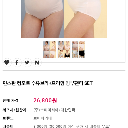
SALE
1+1
빅사이즈
~3XL
언더웨어
수유
브라
팬티
수유나시/
런닝
거들/
써포터
스타킹/
면스판 컴포트 수유브라+프리덤 임부팬티 SET
타이즈
란쥬
세트상품
26,800원
판매 가격
임산부용품
제조사/원산지
(주)쁘띠마리에/대한민국
복대/
브랜드
쁘띠마리에
보호대
배송비
3,000원 (30,000원 이상 구매 시 배송비 무료)