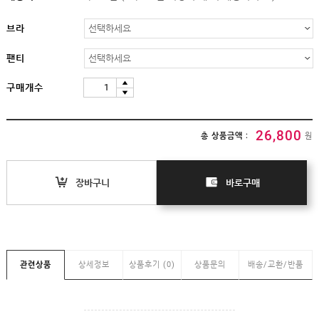
임부복
상의
브라
하의/
스타킹
팬티
원피스
구매개수
클리어런스
&B급
특가
26,800
(클리어런스)
총 상품금액 :
원
B급상품
HIT
장바구니
바로구매
SALE
MYPAGE
COMMUNITY
관련상품
상세정보
상품후기 (0)
상품문의
배송/교환/반품
COMPANY