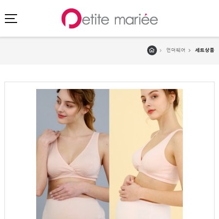
언더웨어
세트상품
로그인
회원가입
마이페이지
주문배송
고객센터
회사소개
SHOPPING
SPECIAL
BEST
NEW
초특가
·
클리어런스
이벤트
HIT