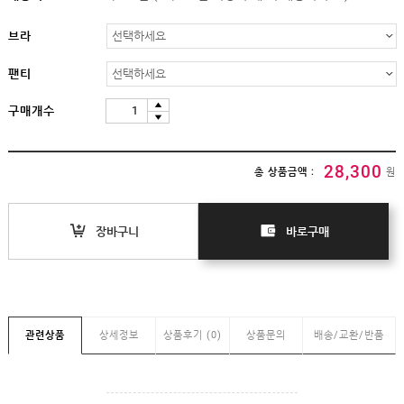
임부복
상의
브라
하의/
스타킹
팬티
원피스
구매개수
클리어런스
&B급
특가
28,300
(클리어런스)
총 상품금액 :
원
B급상품
HIT
장바구니
바로구매
SALE
MYPAGE
COMMUNITY
관련상품
상세정보
상품후기 (0)
상품문의
배송/교환/반품
COMPANY