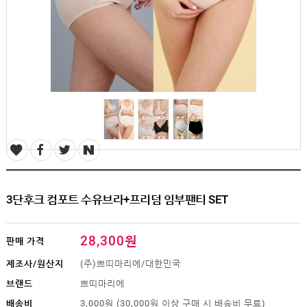
SALE
1+1
빅사이즈
~3XL
언더웨어
수유
브라
팬티
수유나시/
런닝
거들/
써포터
스타킹/
3단후크 컴포트 수유브라+프리덤 임부팬티 SET
타이즈
란쥬
세트상품
28,300원
판매 가격
임산부용품
제조사/원산지
(주)쁘띠마리에/대한민국
복대/
브랜드
쁘띠마리에
보호대
배송비
3,000원 (30,000원 이상 구매 시 배송비 무료)