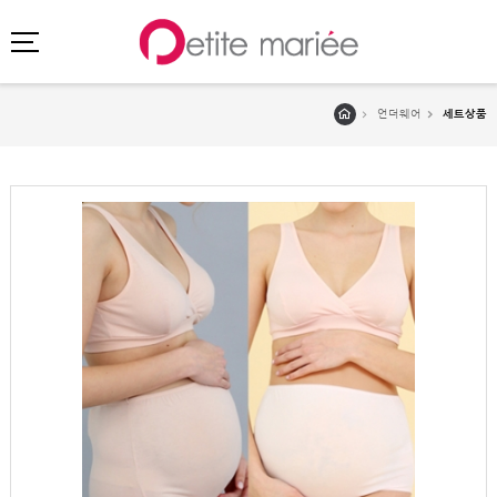
언더웨어
세트상품
로그인
회원가입
마이페이지
주문배송
고객센터
회사소개
SHOPPING
SPECIAL
BEST
NEW
초특가
·
클리어런스
이벤트
HIT