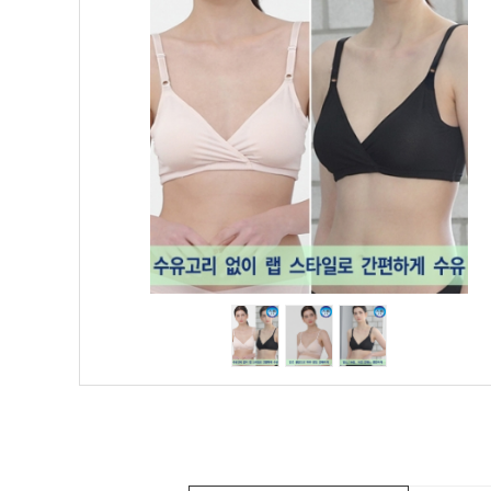
HIT
SALE
1+1
빅사이즈
~3XL
언더웨어
수유
브라
팬티
수유나시/
런닝
거들/
써포터
스타킹/
타이즈
란쥬
세트상품