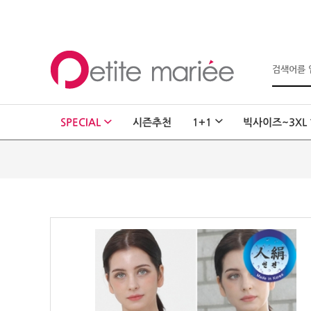
로그인
회원가입
마이페이지
SPECIAL
시즌추천
1+1
빅사이즈~3XL
주문배송
고객센터
회사소개
SHOPPING
SPECIAL
BEST
NEW
초특가
·
클리어런스
이벤트