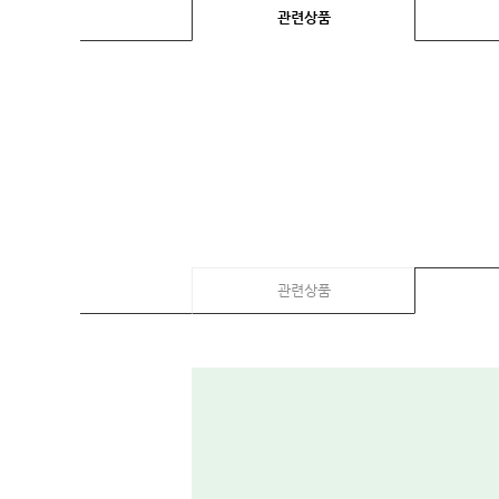
임산부용품
관련상품
복대/
보호대
임부복
상의
하의/
스타킹
원피스
클리어런스
&B급
관련상품
특가
(클리어런스)
B급상품
HIT
SALE