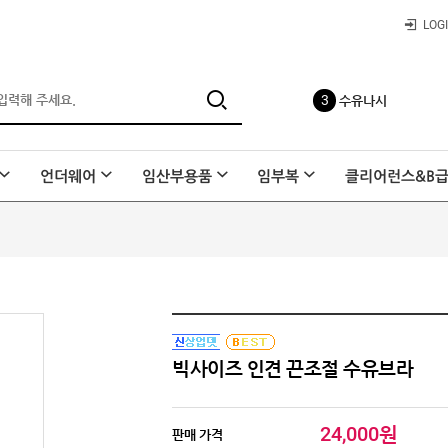
수유나시
LOG
4
사각팬티
언더웨어
임산부용품
임부복
클리어런스&B
5
레이온 요가바지
6
요일팬티
빅사이즈 인견 끈조절 수유브라
7
종아리 압박밴드
24,000원
판매 가격