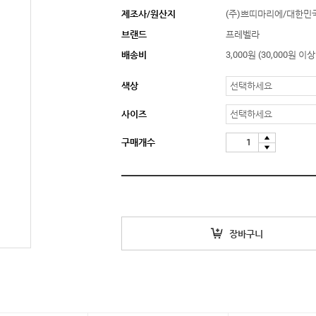
제조사/원산지
(주)쁘띠마리에/대한민
브랜드
프레벨라
8
스타킹
배송비
3,000원 (30,000원 
색상
9
수유브라탑
사이즈
구매개수
10
손목보호대
장바구니
1
인견