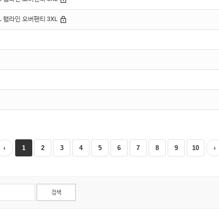
LL 햄라인 오버팬티 3XL
7
종아리 압박밴드
8
스타킹
9
수유브라탑
‹
1
2
3
4
5
6
7
8
9
10
›
10
손목보호대