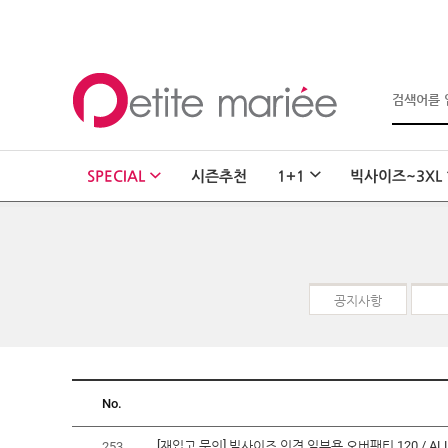
로그인
회원가입
마이페이지
SPECIAL
시즌추천
1+1
빅사이즈~3XL
주문배송
고객센터
회사소개
SHOPPING
공지사항
MYPAGE
COMMUNITY
공지사항
No.
FAQ
[재입고 문의] 빅사이즈 인견 임부용 오버팬티 120 / A
253