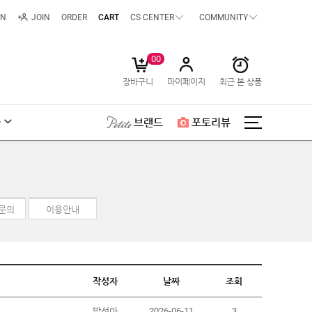
IN
JOIN
ORDER
CART
CS CENTER
COMMUNITY
00
장바구니
마이페이지
최근 본 상품
급
브랜드
포토리뷰
 문의
이용안내
작성자
날짜
조회
박선아
2026-06-11
3