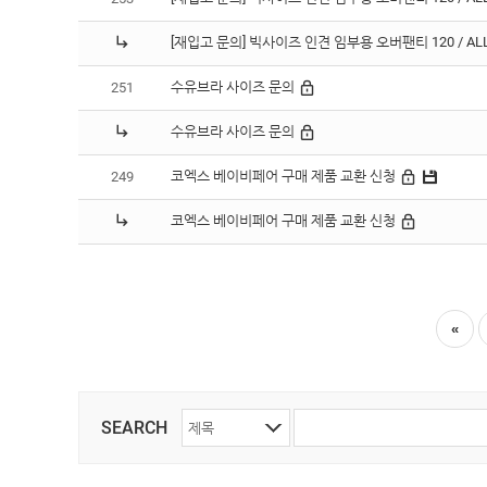
Q&A
[재입고 문의] 빅사이즈 인견 임부용 오버팬티 120 / A
상품후기
수유브라 사이즈 문의
251
이벤트
제휴/
수유브라 사이즈 문의
광고
문의
코엑스 베이비페어 구매 제품 교환 신청
249
이용안내
코엑스 베이비페어 구매 제품 교환 신청
COMPANY
GUIDE
«
SEARCH