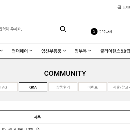
빅사이즈
LOG
3
수유나시
언더웨어
임산부용품
임부복
클리어런스&B
4
사각팬티
COMMUNITY
5
FAQ
Q&A
상품후기
이벤트
레이온 요가바지
제휴/광고
6
요일팬티
제목
LL 햄라인 오버팬티 3XL