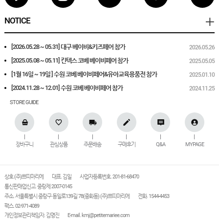
NOTICE
[2026.05.28 ~ 05.31] 대구 베이비&키즈페어 참가
2026.05.26
[2025.05.08 ~ 05.11] 킨텍스 코베 베이비페어 참가
2025.05.05
[1월 16일 ~ 19일 ] 수원 코베 베이비페어&유아교육용품전 참가
2025.01.10
[2024.11.28 ~ 12.01] 수원 코베 베이비페어 참가
2024.11.25
STORE GUIDE
장바구니
관심상품
주문배송
구매후기
Q&A
MYPAGE
상호 (주)쁘띠마리에
대표. 김일
사업자등록번호. 201-81-68470
통신판매업신고. 중랑제 2007-0145
주소. 서울특별시 중랑구 동일로139길 78(중화동) (주)쁘띠마리에
전화. 1544-4453
팩스. 02-971-4089
개인정보관리책임자. 김명진
E-mail.
kmj@petitemariee.com