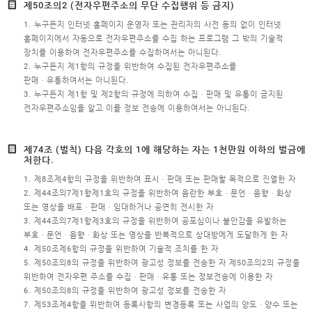
제50조의2 (전자우편주소의 무단 수집행위 등 금지)
이용약관
1. 누구든지 인터넷 홈페이지 운영자 또는 관리자의 사전 동의 없이 인터넷
개인정보처리방침
홈페이지에서 자동으로 전자우편주소를 수집 하는 프로그램 그 밖의 기술적
장치를 이용하여 전자우편주소를 수집하여서는 아니된다.
이메일무단수집거부
2. 누구든지 제1항의 규정을 위반하여 수집된 전자우편주소를
판매ㆍ유통하여서는 아니된다.
3. 누구든지 제1항 및 제2항의 규정에 의하여 수집ㆍ판매 및 유통이 금지된
전자우편주소임을 알고 이를 정보 전송에 이용하여서는 아니된다.
제74조 (벌칙) 다음 각호의 1에 해당하는 자는 1천만원 이하의 벌금에
처한다.
1. 제8조제4항의 규정을 위반하여 표시ㆍ판매 또는 판매할 목적으로 진열한 자
2. 제44조의7제1항제1호의 규정을 위반하여 음란한 부호ㆍ문언ㆍ음향ㆍ화상
또는 영상을 배포ㆍ판매ㆍ임대하거나 공연히 전시한 자
3. 제44조의7제1항제3호의 규정을 위반하여 공포심이나 불안감을 유발하는
부호ㆍ문언ㆍ음향ㆍ화상 또는 영상을 반복적으로 상대방에게 도달하게 한 자
4. 제50조제6항의 규정을 위반하여 기술적 조치를 한 자
5. 제50조의8의 규정을 위반하여 광고성 정보를 전송한 자 제50조의2의 규정을
위반하여 전자우편 주소를 수집ㆍ판매ㆍ유통 또는 정보전송에 이용한 자
6. 제50조의8의 규정을 위반하여 광고성 정보를 전송한 자
7. 제53조제4항을 위반하여 등록사항의 변경등록 또는 사업의 양도ㆍ양수 또는