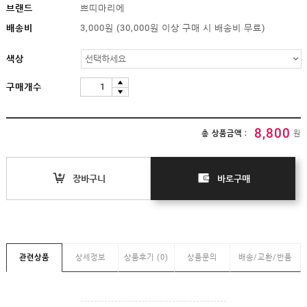
임부복
브랜드
쁘띠마리에
상의
배송비
3,000원 (30,000원 이상 구매 시 배송비 무료)
하의/
스타킹
색상
원피스
클리어런스
구매개수
&B급
특가
(클리어런스)
8,800
총 상품금액 :
원
B급상품
HIT
장바구니
바로구매
SALE
MYPAGE
COMMUNITY
관련상품
상세정보
상품후기 (0)
상품문의
배송/교환/반품
COMPANY