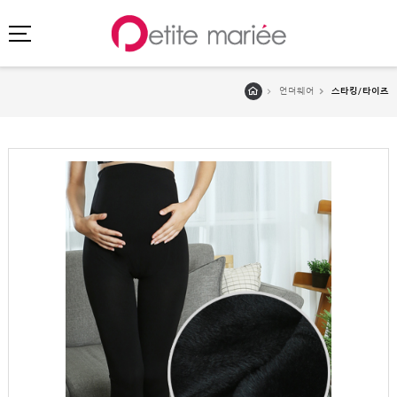
언더웨어
스타킹/타이즈
로그인
회원가입
마이페이지
주문배송
고객센터
회사소개
SHOPPING
SPECIAL
BEST
NEW
초특가
·
클리어런스
이벤트
HIT