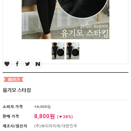
SALE
1+1
빅사이즈
~3XL
언더웨어
수유
브라
팬티
수유나시/
런닝
거들/
써포터
스타킹/
타이즈
융기모 스타킹
란쥬
세트상품
소비자 가격
14,300원
임산부용품
8,800원
판매 가격
(
38%)
복대/
보호대
제조사/원산지
(주)쁘띠마리에/대한민국