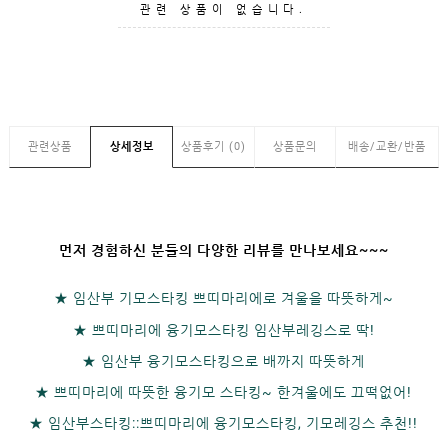
GUIDE
관련 상품이 없습니다.
관련상품
상세정보
상품후기 (0)
상품문의
배송/교환/반품
먼저 경험하신 분들의 다양한 리뷰를 만나보세요~~~
★
임산부 기모스타킹 쁘띠마리에로 겨울을 따뜻하게~
★
쁘띠마리에 융기모스타킹 임산부레깅스로 딱!
★
임산부 융기모스타킹으로 배까지 따뜻하게
★
쁘띠마리에 따뜻한 융기모 스타킹~ 한겨울에도 끄떡없어!
★
임산부스타킹::쁘띠마리에 융기모스타킹, 기모레깅스 추천!!