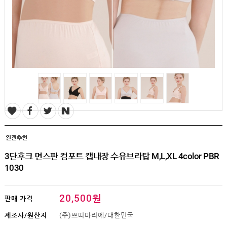
SALE
1+1
빅사이즈
~3XL
언더웨어
수유
브라
팬티
수유나시/
런닝
거들/
써포터
스타킹/
타이즈
3단후크 면스판 컴포트 캡내장 수유브라탑 M,L,XL 4color PBR
란쥬
1030
세트상품
임산부용품
20,500원
판매 가격
복대/
보호대
제조사/원산지
(주)쁘띠마리에/대한민국