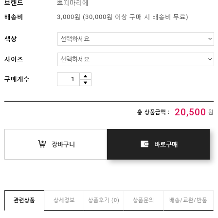
임부복
브랜드
쁘띠마리에
배송비
3,000원 (30,000원 이상 구매 시 배송비 무료)
상의
하의/
스타킹
색상
원피스
사이즈
클리어런스
&B급
구매개수
특가
(클리어런스)
B급상품
20,500
총 상품금액 :
원
HIT
SALE
장바구니
바로구매
MYPAGE
COMMUNITY
COMPANY
관련상품
상세정보
상품후기 (0)
상품문의
배송/교환/반품