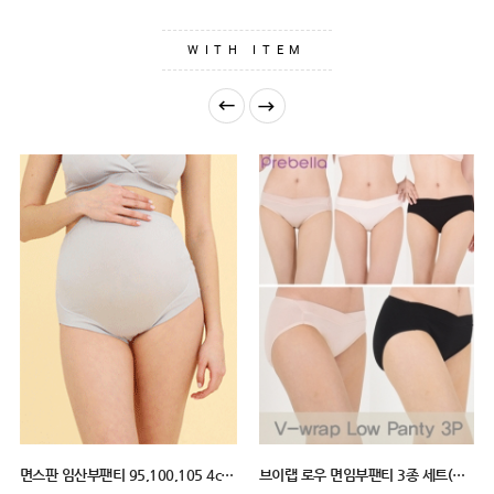
GUIDE
WITH ITEM
브이랩 로우 면임부팬티 3종 세트(숏팬티. 95/100/105, 4color, 산전산후 겸용)
임산부 면스판 요일팬티 (5종세트) 3size