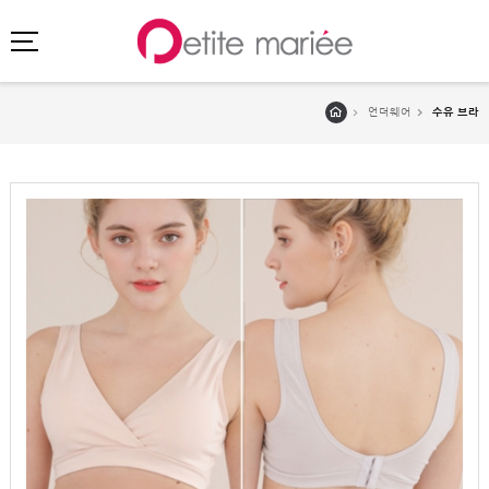
언더웨어
수유 브라
로그인
회원가입
마이페이지
주문배송
고객센터
회사소개
SHOPPING
SPECIAL
BEST
NEW
초특가
·
클리어런스
이벤트
HIT