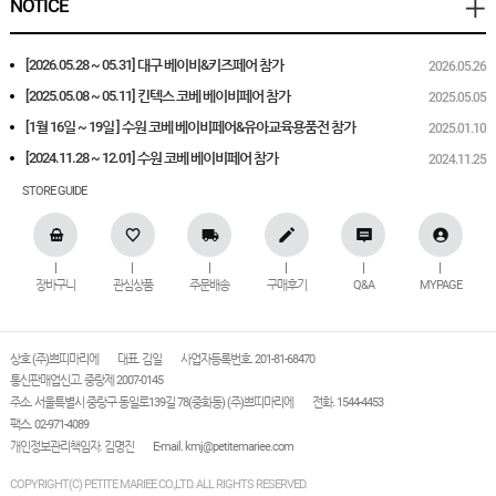
NOTICE
[2026.05.28 ~ 05.31] 대구 베이비&키즈페어 참가
2026.05.26
[2025.05.08 ~ 05.11] 킨텍스 코베 베이비페어 참가
2025.05.05
[1월 16일 ~ 19일 ] 수원 코베 베이비페어&유아교육용품전 참가
2025.01.10
[2024.11.28 ~ 12.01] 수원 코베 베이비페어 참가
2024.11.25
STORE GUIDE
장바구니
관심상품
주문배송
구매후기
Q&A
MYPAGE
상호 (주)쁘띠마리에
대표. 김일
사업자등록번호. 201-81-68470
통신판매업신고. 중랑제 2007-0145
주소. 서울특별시 중랑구 동일로139길 78(중화동) (주)쁘띠마리에
전화. 1544-4453
팩스. 02-971-4089
개인정보관리책임자. 김명진
E-mail.
kmj@petitemariee.com
COPYRIGHT(C) PETITE MARIEE CO.,LTD. ALL RIGHTS RESERVED.