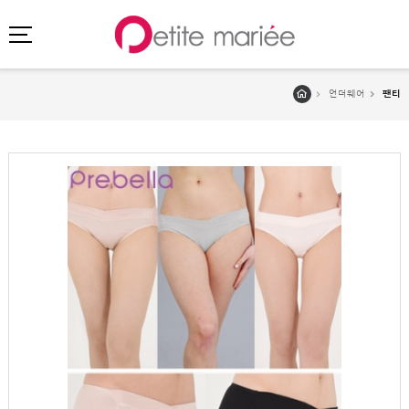
언더웨어
팬티
로그인
회원가입
마이페이지
주문배송
고객센터
회사소개
SHOPPING
SPECIAL
BEST
NEW
초특가
·
클리어런스
이벤트
HIT