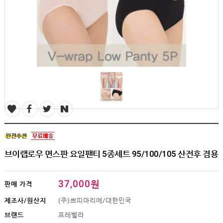
SALE
1+1
빅사이즈
~3XL
언더웨어
수유
브라
팬티
수유나시/
런닝
거들/
써포터
스타킹/
타이즈
브이랩로우 면스판 요일팬티 5종세트 95/100/105 산전후 겸용
란쥬
세트상품
37,000원
판매 가격
임산부용품
제조사/원산지
(주)쁘띠마리에/대한민국
복대/
보호대
브랜드
프레벨라