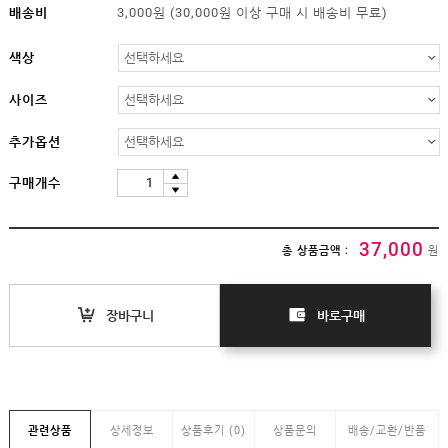
임부복
배송비
3,000원 (30,000원 이상 구매 시 배송비 무료)
상의
하의/
색상
스타킹
원피스
사이즈
클리어런스
&B급
추가옵션
특가
구매개수
(클리어런스)
B급상품
HIT
37,000
총 상품금액 :
원
SALE
장바구니
바로구매
MYPAGE
COMMUNITY
COMPANY
관련상품
상세정보
상품후기 (0)
상품문의
배송/교환/반품