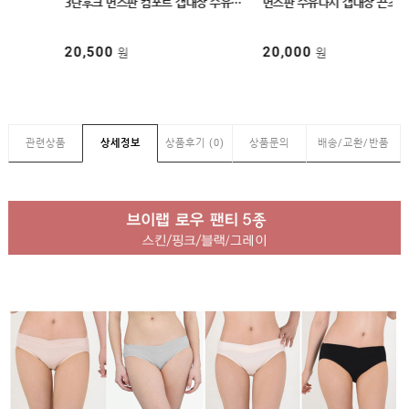
3단후크 면스판 컴포트 캡내장 수유브라탑 M,L,XL 4color PBR 1030
면스판 수유나시 캡내장 끈조절 3size,3color 빅사이즈수유나시
20,500
20,000
원
원
관련상품
상세정보
상품후기 (0)
상품문의
배송/교환/반품