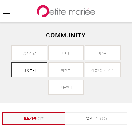
COMMUNITY
로그인
회원가입
마이페이지
공지사항
FAQ
Q&A
주문배송
고객센터
회사소개
상품후기
이벤트
제휴/광고 문의
SHOPPING
이용안내
MYPAGE
COMMUNITY
공지사항
포토리뷰
(17)
일반리뷰
(60)
FAQ