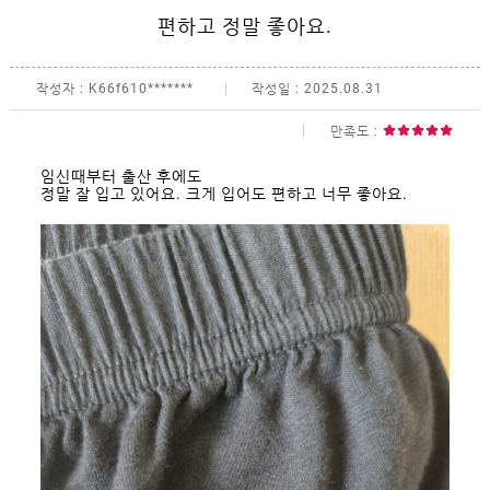
Q&A
편하고 정말 좋아요.
상품후기
이벤트
작성자 : K66f610*******
작성일 : 2025.08.31
제휴/
광고
만족도 :
문의
이용안내
임신때부터 출산 후에도
정말 잘 입고 있어요. 크게 입어도 편하고 너무 좋아요.
COMPANY
GUIDE