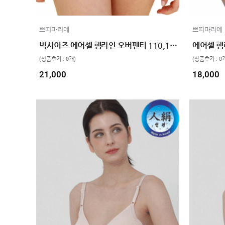
임산부용품
복대/
쁘띠마리에
쁘띠마리에
보호대
빅사이즈 에어셀 햄라인 오버팬티 110,120 2color
임부복
(상품후기 : 0개)
(상품후기 : 0
상의
21,000
18,000
하의/
스타킹
원피스
클리어런스
&B급
특가
(클리어런스)
B급상품
HIT
SALE