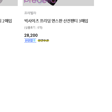
프레벨라
 2매입
빅사이즈 프리덤 면스판 산전팬티 3매입
(상품후기 : 0개)
28,200