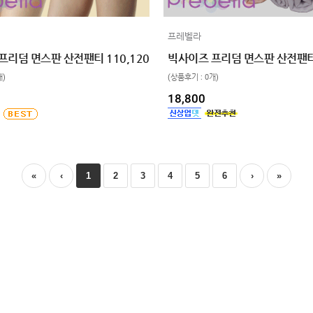
프레벨라
프리덤 면스판 산전팬티 110,120
빅사이즈 프리덤 면스판 산전팬티
개)
(상품후기 : 0개)
18,800
«
‹
1
2
3
4
5
6
›
»