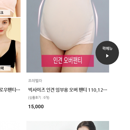
퀵메뉴
프레벨라
면스판 컴포트 수유브라+브이랩로우팬티 SET
빅사이즈 인견 임부용 오버 팬티 110,120 2color
(상품후기 : 0개)
15,000