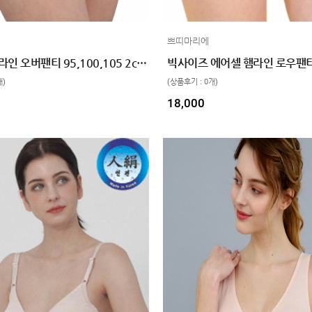
1
인견
쁘띠마리에
에어셀 햄라인 오버팬티 95,100,105 2color
개)
(상품후기 : 0개)
18,000