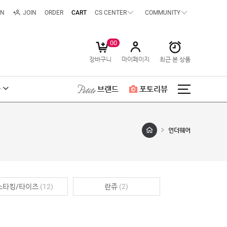
IN
JOIN
ORDER
CART
CS CENTER
COMMUNITY
00
장바구니
마이페이지
최근 본 상품
급
브랜드
포토리뷰
언더웨어
스타킹/타이즈
(12)
란쥬
(2)