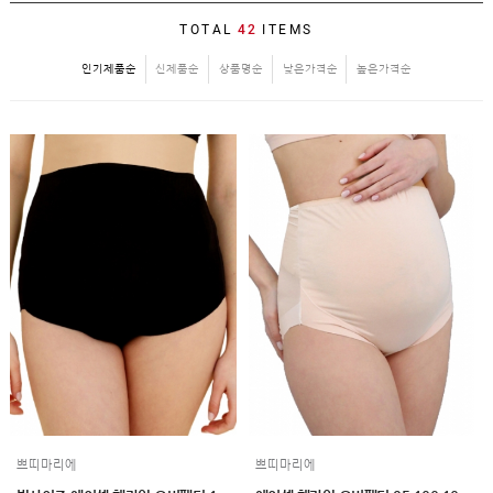
SALE
TOTAL
42
ITEMS
1+1
인기제품순
신제품순
상품명순
낮은가격순
높은가격순
빅사이즈
~3XL
언더웨어
수유
브라
팬티
수유나시/
런닝
거들/
써포터
스타킹/
타이즈
란쥬
세트상품
임산부용품
복대/
보호대
쁘띠마리에
쁘띠마리에