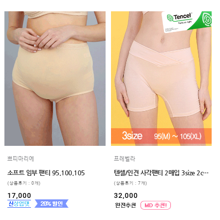
쁘띠마리에
프레벨라
소프트 임부 팬티 95,100,105
텐셀/인견 사각팬티 2매입 3size 2color
(상품후기 : 0개)
(상품후기 : 7개)
17,000
32,000