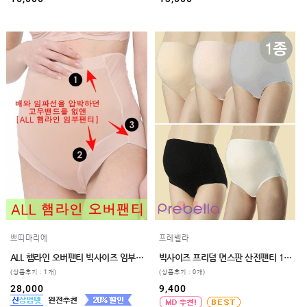
쁘띠마리에
프레벨라
ALL 햄라인 오버팬티 빅사이즈 임부팬티 제왕팬티 만삭 2xl 3xl
빅사이즈 프리덤 면스판 산전팬티 110,120
(상품후기 : 1개)
(상품후기 : 0개)
28,000
9,400