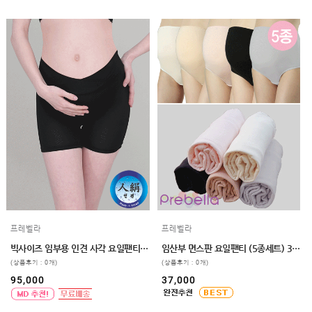
프레벨라
프레벨라
빅사이즈 임부용 인견 사각 요일팬티 5매입 110,120
임산부 면스판 요일팬티 (5종세트) 3size
(상품후기 : 0개)
(상품후기 : 0개)
95,000
37,000