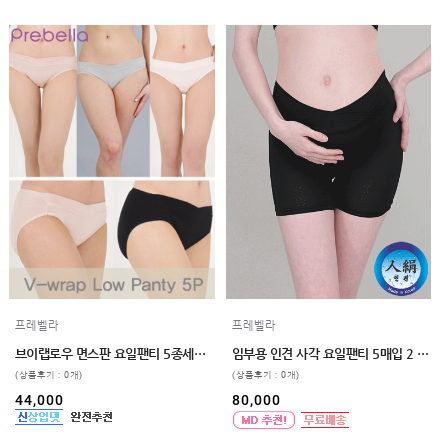
프레벨라
프레벨라
브이랩로우 면스판 요일팬티 5종세트 빅사이즈 4color
임부용 인견 사각 요일팬티 5매입 2 color 3 size
(상품후기 : 0개)
(상품후기 : 0개)
44,000
80,000