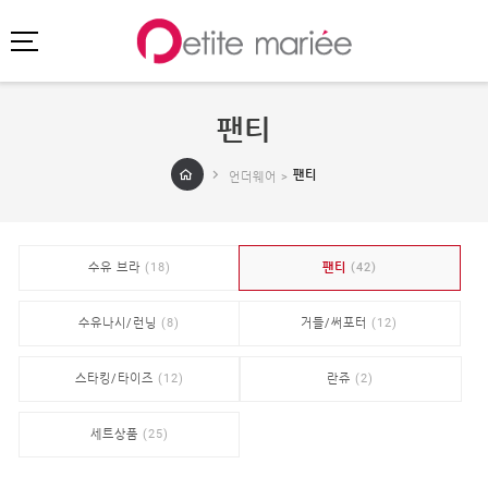
팬티
로그인
회원가입
마이페이지
팬티
언더웨어 >
주문배송
고객센터
회사소개
수유 브라
(18)
팬티
(42)
SHOPPING
SPECIAL
수유나시/런닝
(8)
거들/써포터
(12)
BEST
스타킹/타이즈
(12)
란쥬
(2)
NEW
초특가
·
클리어런스
세트상품
(25)
이벤트
HIT