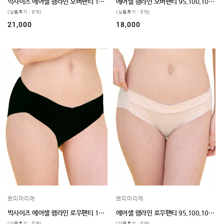
임부복
빅사이즈 에어셀 햄라인 오버팬티 110,120 2color
에어셀 햄라인 오버팬티 95,100,105 2color
(상품후기 : 0개)
(상품후기 : 0개)
상의
21,000
18,000
하의/
스타킹
원피스
클리어런스
&B급
특가
(클리어런스)
B급상품
HIT
SALE
MYPAGE
COMMUNITY
쁘띠마리에
쁘띠마리에
COMPANY
빅사이즈 에어셀 햄라인 로우팬티 110,120 2color
에어셀 햄라인 로우팬티 95,100,105 2color
(상품후기 : 0개)
(상품후기 : 0개)