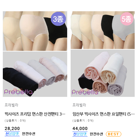
프레벨라
프레벨라
빅사이즈 프리덤 면스판 산전팬티 3매입
임산부 빅사이즈 면스판 요일팬티 (5종세트) 110,120
(상품후기 : 0개)
(상품후기 : 0개)
28,200
44,000