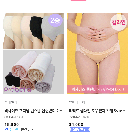
프레벨라
쁘띠마리에
빅사이즈 프리덤 면스판 산전팬티 2매입
퍼펙트 햄라인 로우팬티 2 매 5size 임파선 빅사이즈 임부로우팬티 2XL , 3XL
(상품후기 : 0개)
(상품후기 : 0개)
18,800
34,000