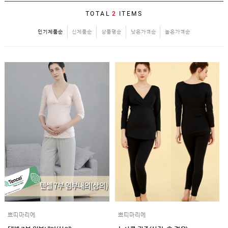
SALE
TOTAL
2
ITEMS
1+1
인기제품순
신제품순
상품명순
낮은가격순
높은가격순
빅사이즈
~3XL
언더웨어
수유
브라
팬티
수유나시/
런닝
거들/
써포터
스타킹/
타이즈
란쥬
세트상품
임산부용품
복대/
보호대
쁘띠마리에
쁘띠마리에