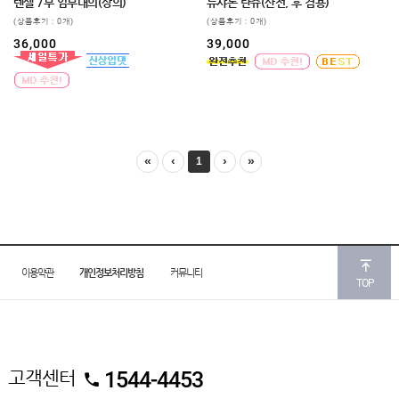
임부복
텐셀 7부 임부내의(상의)
뉴샤론 란쥬(산전, 후 겸용)
(상품후기 : 0개)
(상품후기 : 0개)
상의
36,000
39,000
하의/
스타킹
원피스
클리어런스
&B급
특가
«
‹
›
»
1
(클리어런스)
B급상품
HIT
SALE
이용약관
개인정보처리방침
커뮤니티
TOP
MYPAGE
COMMUNITY
COMPANY
고객센터
1544-4453