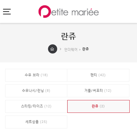
란쥬
로그인
회원가입
마이페이지
란쥬
언더웨어 >
주문배송
고객센터
회사소개
수유 브라
(18)
팬티
(42)
SHOPPING
SPECIAL
수유나시/런닝
(8)
거들/써포터
(12)
BEST
스타킹/타이즈
(12)
란쥬
(2)
NEW
초특가
·
클리어런스
세트상품
(25)
이벤트
HIT