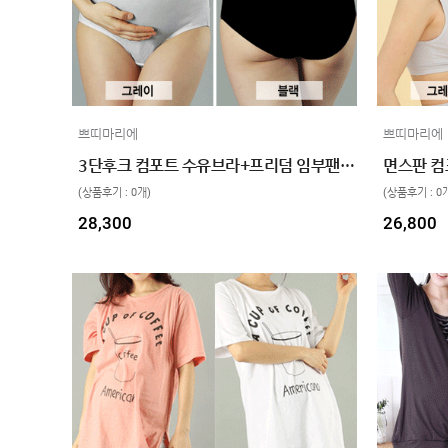
쁘띠마리에
쁘띠마리에
3단후크 컴포트 수유브라+프리덤 임부팬티 SET
(상품후기 : 0개)
(상품후기 : 0
28,300
26,800