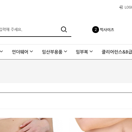
빅사이즈
LOG
3
수유나시
언더웨어
임산부용품
임부복
클리어런스&B
4
사각팬티
5
레이온 요가바지
6
요일팬티