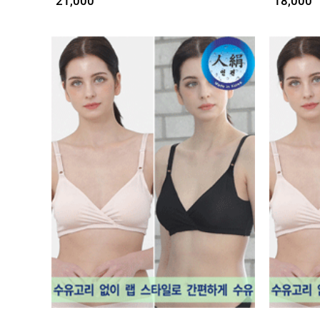
21,000
18,000
임산부용품
복대/
보호대
임부복
상의
하의/
스타킹
원피스
클리어런스
&B급
특가
(클리어런스)
B급상품
HIT
SALE