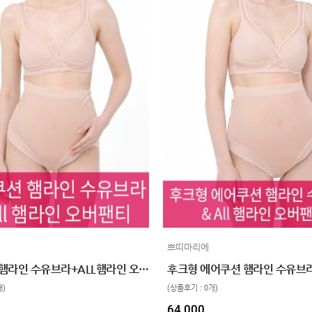
쁘띠마리에
에어쿠션 햄라인 수유브라+ALL햄라인 오버팬티 SET
개)
(상품후기 : 0개)
64,000