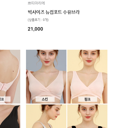
쁘띠마리에
빅사이즈 뉴컴포트 수유브라
(상품후기 : 0개)
21,000