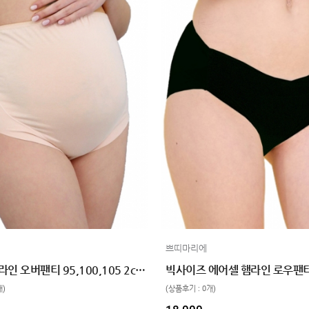
7
종아리 압박밴드
8
스타킹
9
수유브라탑
10
손목보호대
쁘띠마리에
에어셀 햄라인 오버팬티 95,100,105 2color
개)
(상품후기 : 0개)