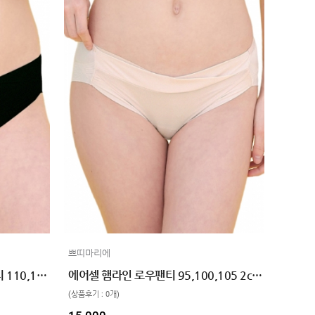
쁘띠마리에
빅사이즈 에어셀 햄라인 로우팬티 110,120 2color
에어셀 햄라인 로우팬티 95,100,105 2color
(상품후기 : 0개)