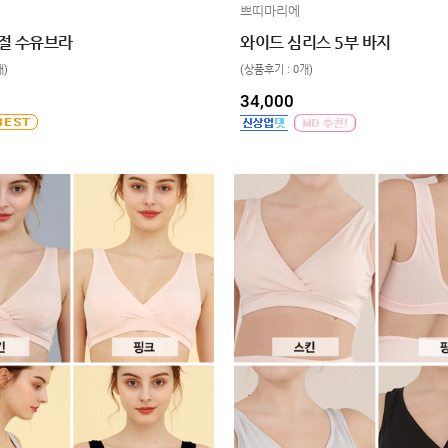
쁘띠마리에
절 수유브라
와이드 심리스 5부 바지
개)
(상품후기 : 0개)
34,000