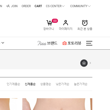
IN
JOIN
ORDER
CART
CS CENTER
COMMUNITY
00
장바구니
마이페이지
최근 본 상품
급
브랜드
포토리뷰
인기제품순
신제품순
상품명순
낮은가격순
높은가격순