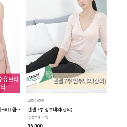
쁘띠마리에
후크형 에어쿠션 햄라인 수유브라+ALL햄라인 오버팬티 SET
텐셀 7부 임부내의(상의)
(상품후기 : 0개)
36,000