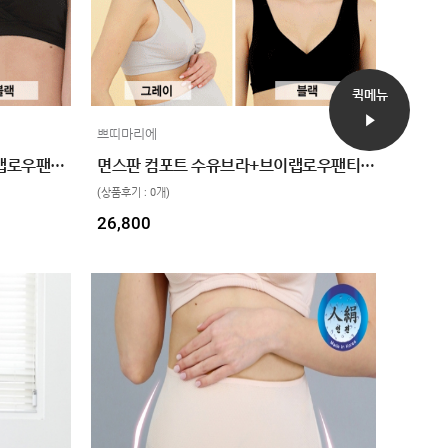
퀵메뉴
쁘띠마리에
3단후크 컴포트 수유브라+브이랩로우팬티 SET
면스판 컴포트 수유브라+브이랩로우팬티 SET
(상품후기 : 0개)
26,800