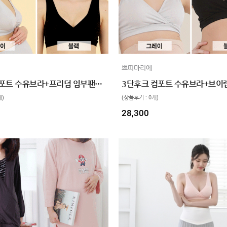
쁘띠마리에
면스판 컴포트 수유브라+프리덤 임부팬티 SET
개)
(상품후기 : 0개)
28,300