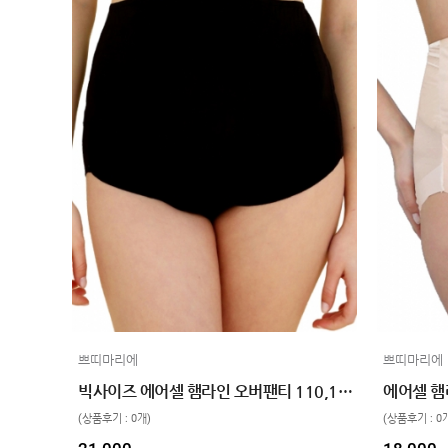
HIT
SALE
1+1
빅사이즈
~3XL
언더웨어
수유
브라
팬티
수유나시/
런닝
거들/
써포터
스타킹/
쁘띠마리에
쁘띠마리에
타이즈
빅사이즈 에어셀 햄라인 오버팬티 110,120 2color
란쥬
세트상품
(상품후기 : 0개)
(상품후기 : 0