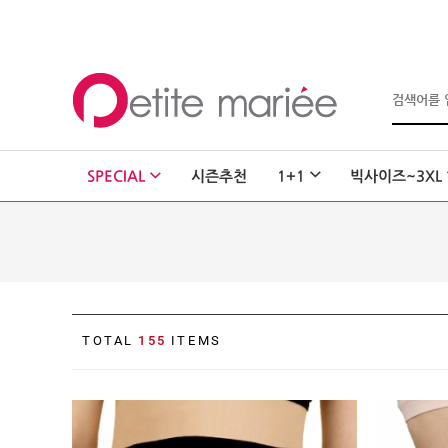
로그인
회원가입
마이페이지
SPECIAL
시즌추천
1+1
빅사이즈~3XL
주문배송
고객센터
회사소개
SHOPPING
SPECIAL
BEST
TOTAL
155
ITEMS
NEW
초특가
·
클리어런스
이벤트