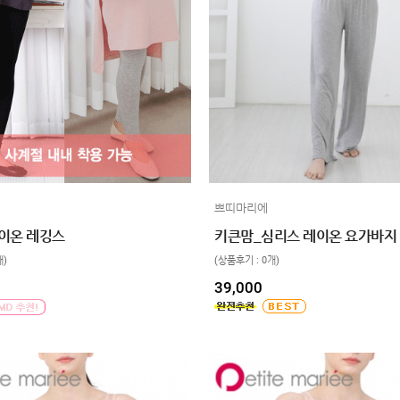
쁘띠마리에
이온 레깅스
키큰맘_심리스 레이온 요가바지
개)
(상품후기 : 0개)
39,000